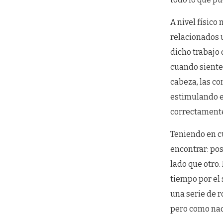
A nivel físic
relacionados u
dicho trabajo
cuando siente
cabeza, las co
estimulando e
correctament
Teniendo en c
encontrar: pos
lado que otro.
tiempo por el
una serie de 
pero como nad