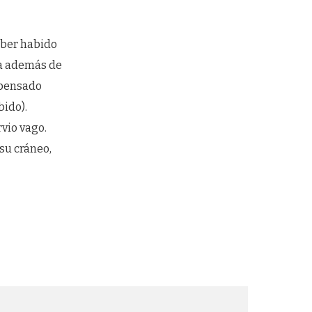
aber habido
ea además de
mpensado
bido).
vio vago.
su cráneo,