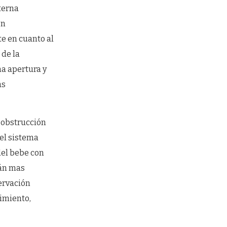
terna
ón
te en cuanto al
 de la
a apertura y
as
 obstrucción
 el sistema
del bebe con
tán mas
nervación
imiento,