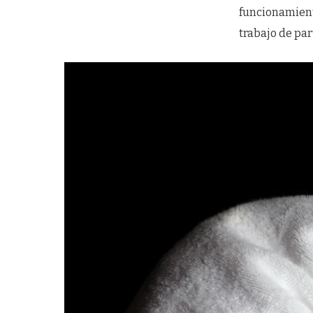
funcionamient
trabajo de par