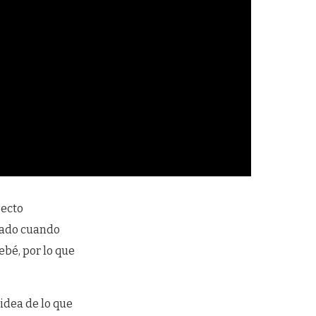
pecto
dado cuando
ebé, por lo que
idea de lo que