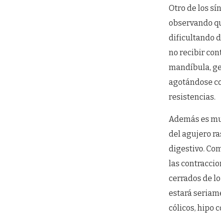
Otro de los s
observando qu
dificultando d
no recibir con
mandíbula, ge
agotándose co
resistencias.
Además es muy
del agujero ra
digestivo. Co
las contracci
cerrados de lo
estará seriam
cólicos, hipo 