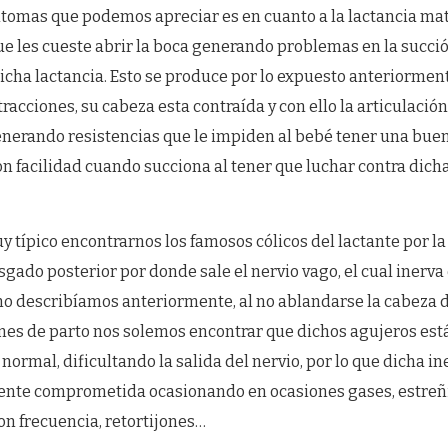
íntomas que podemos apreciar es en cuanto a la lactancia ma
e les cueste abrir la boca generando problemas en la succi
icha lactancia. Esto se produce por lo expuesto anteriormen
tracciones, su cabeza esta contraída y con ello la articulación
nerando resistencias que le impiden al bebé tener una buen
n facilidad cuando succiona al tener que luchar contra dich
 típico encontrarnos los famosos cólicos del lactante por la
sgado posterior por donde sale el nervio vago, el cual inerva
mo describíamos anteriormente, al no ablandarse la cabeza 
ones de parto nos solemos encontrar que dichos agujeros es
 normal, dificultando la salida del nervio, por lo que dicha i
ente comprometida ocasionando en ocasiones gases, estreñ
con frecuencia, retortijones…