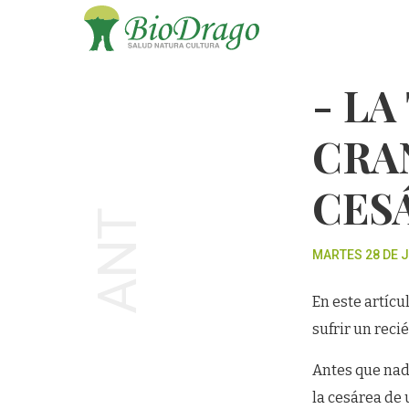
- LA
CRA
CES
ANT
MARTES 28 DE J
En este artícu
sufrir un rec
Antes que nad
la cesárea de 