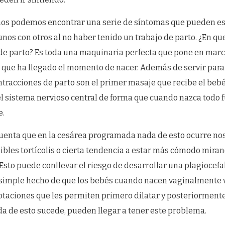
o nos podemos encontrar una serie de síntomas que pueden es
nos con otros al no haber tenido un trabajo de parto. ¿En qu
 de parto? Es toda una maquinaria perfecta que pone en mar
 que ha llegado el momento de nacer. Además de servir para
ntracciones de parto son el primer masaje que recibe el bebé
l sistema nervioso central de forma que cuando nazca todo 
e.
uenta que en la cesárea programada nada de esto ocurre n
ibles tortícolis o cierta tendencia a estar más cómodo mira
 Esto puede conllevar el riesgo de desarrollar una plagiocefal
 simple hecho de que los bebés cuando nacen vaginalmente
rotaciones que les permiten primero dilatar y posteriorment
a de esto sucede, pueden llegar a tener este problema.