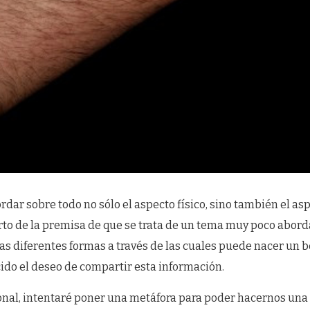
rdar sobre todo no sólo el aspecto físico, sino también el as
rto de la premisa de que se trata de un tema muy poco abor
s diferentes formas a través de las cuales puede nacer un b
ido el deseo de compartir esta información.
onal, intentaré poner una metáfora para poder hacernos una 