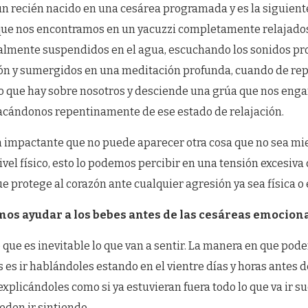
un recién nacido en una cesárea programada y es la siguient
e nos encontramos en un yacuzzi completamente relajados
otalmente suspendidos en el agua, escuchando los sonidos p
ón y sumergidos en una meditación profunda, cuando de rep
o que hay sobre nosotros y desciende una grúa que nos enga
sacándonos repentinamente de ese estado de relajación.
an impactante que no puede aparecer otra cosa que no sea mie
vel físico, esto lo podemos percibir en una tensión excesiva 
 protege al corazón ante cualquier agresión ya sea física o
os ayudar a los bebes antes de las cesáreas emocio
que es inevitable lo que van a sentir. La manera en que pod
es ir hablándoles estando en el vientre días y horas antes d
explicándoles como si ya estuvieran fuera todo lo que va ir s
eden ir sintiendo.