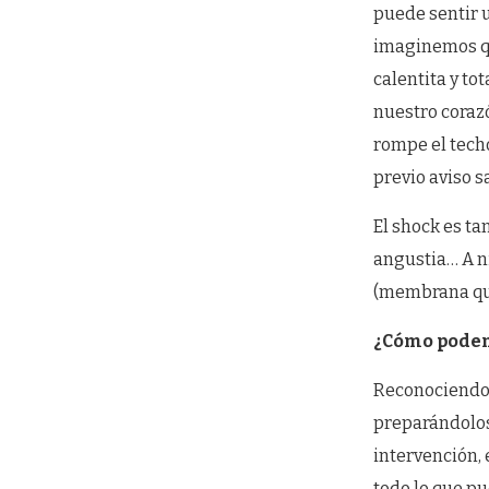
puede sentir 
imaginemos qu
calentita y t
nuestro coraz
rompe el tech
previo aviso 
El shock es t
angustia… A ni
(membrana que
¿Cómo podem
Reconociendo 
preparándolos 
intervención, 
todo lo que pu