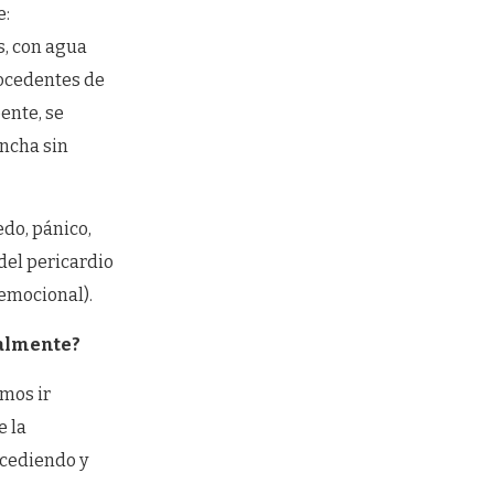
e:
, con agua
rocedentes de
ente, se
ncha sin
do, pánico,
del pericardio
 emocional).
nalmente?
emos ir
e la
ucediendo y