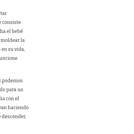
tar
e consiste
cha el bebé
 moldear la
 en su vida,
funcione
os podemos
ndo para un
ia con el
 van haciendo
e descender,